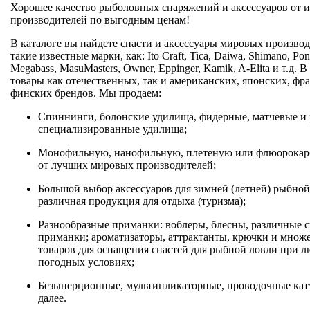
Хорошее качество рыболовных снаряжений и аксессуаров от 
производителей по выгодным ценам!
В каталоге вы найдете снасти и аксессуары мировых производ
такие известные марки, как: Ito Craft, Tica, Daiwa, Shimano, Po
Megabass, MasuMasters, Owner, Eppinger, Kamik, A-Elita и т.д. 
товары как отечественных, так и американских, японских, фр
финских брендов. Мы продаем:
Спиннинги, болонские удилища, фидерные, матчевые и
специализированные удилища;
Монофильную, нанофильную, плетеную или флюорокар
от лучших мировых производителей;
Большой выбор аксессуаров для зимней (летней) рыбной
различная продукция для отдыха (туризма);
Разнообразные приманки: воблеры, блесны, различные 
приманки; ароматизаторы, аттрактанты, крючки и множ
товаров для оснащения снастей для рыбной ловли при 
погодных условиях;
Безынерционные, мультипликаторные, проводочные кат
далее.