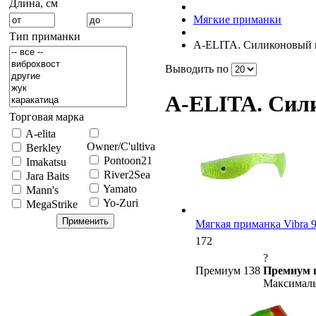
Длина, см
Мягкие приманки
Тип приманки
A-ELITA. Силиконовый 
Выводить по
A-ELITA. Сил
Торговая марка
A-elita
Owner/C'ultiva
Berkley
Pontoon21
Imakatsu
River2Sea
Jara Baits
Yamato
Mann's
Yo-Zuri
MegaStrike
Мягкая приманка Vibra 9 (
172
?
Премиум 138
Премиум 
Максималь