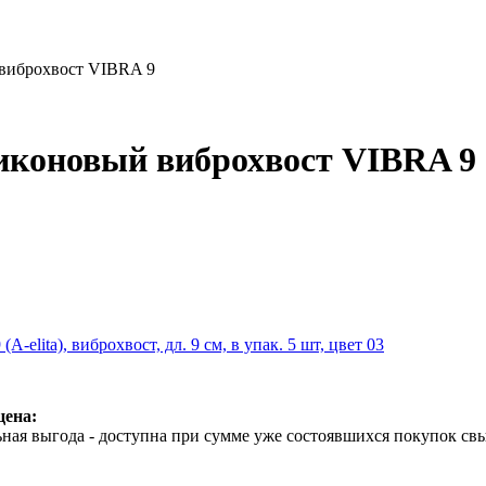
виброхвост VIBRA 9
иконовый виброхвост VIBRA 9
A-elita), виброхвост, дл. 9 см, в упак. 5 шт, цвет 03
цена:
ная выгода - доступна при сумме уже состоявшихся покупок свы