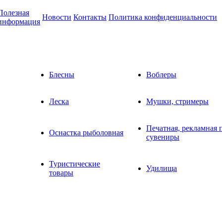
Полезная
Новости
Контакты
Политика конфиденциальности
информация
Блесны
Воблеры
Леска
Мушки, стримеры
Печатная, рекламная 
Оснастка рыболовная
сувениры
Туристические
Удилища
товары