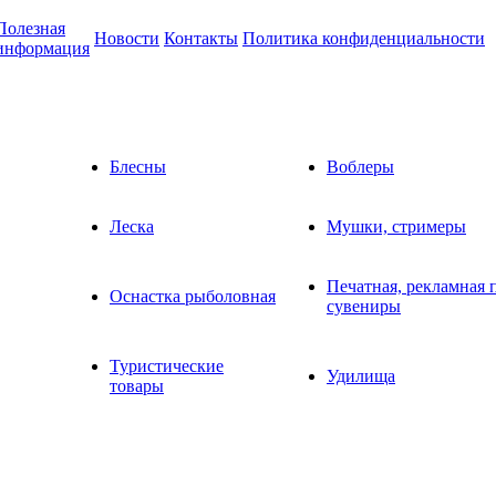
Полезная
Новости
Контакты
Политика конфиденциальности
информация
Блесны
Воблеры
Леска
Мушки, стримеры
Печатная, рекламная 
Оснастка рыболовная
сувениры
Туристические
Удилища
товары