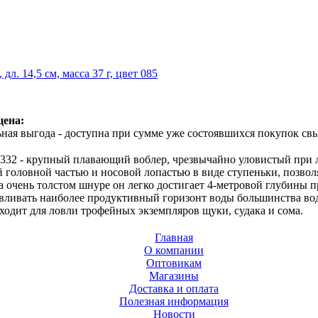
 дл. 14,5 см, масса 37 г, цвет 085
цена:
ная выгода - доступна при сумме уже состоявшихся покупок свы
32 - крупный плавающий воблер, чрезвычайно уловистый при л
ой головной частью и носовой лопастью в виде ступеньки, позво
а очень толстом шнуре он легко достигает 4-метровой глубины п
вливать наиболее продуктивный горизонт воды большинства во
одит для ловли трофейных экземпляров щуки, судака и сома.
Главная
О компании
Оптовикам
Магазины
Доставка и оплата
Полезная информация
Новости