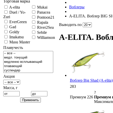
Торговая марка
Воблеры
A-elita
Mukai
Duel / Yo-
Panacea
A-ELITA. Воблер BIG S
Zuri
Pontoon21
EverGreen
Rapala
Выводить по
Gad
River2Sea
Goldy
Sebile
A-ELITA. Воб
Imakatsu
Williamson
Masu Master
Плавучесть
Акция
Воблер Big Shad (A-elita),
283
Масса, г
?
Премиум 226
Премиум 
Максималь