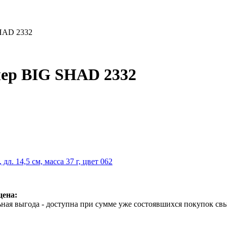
HAD 2332
лер BIG SHAD 2332
 дл. 14,5 см, масса 37 г, цвет 062
цена:
ная выгода - доступна при сумме уже состоявшихся покупок свы