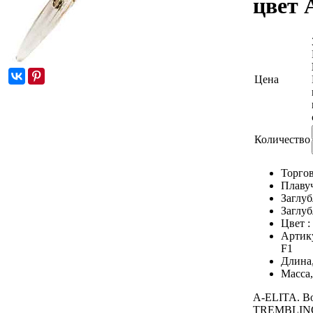
цвет 
Цена
Количество
Торгов
Плаву
Заглуб
Заглуб
Цвет :
Артик
F1
Длина
Масса,
A-ELITA. В
TREMBLING 