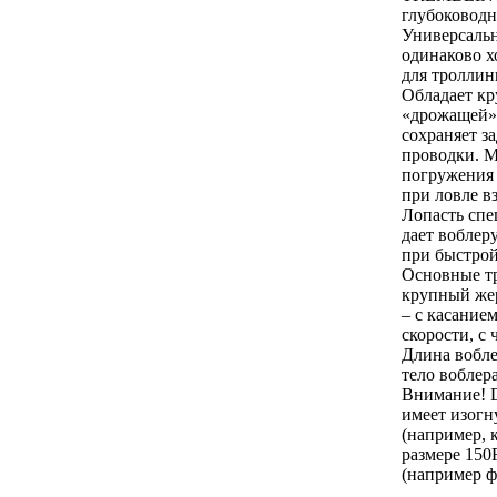
глубоковод
Универсальн
одинаково 
для троллин
Обладает к
«дрожащей» 
сохраняет з
проводки. 
погружения 
при ловле вз
Лопасть сп
дает воблер
при быстрой
Основные тр
крупный жер
– с касание
скорости, с
Длина вобле
тело воблера
Внимание! D
имеет изогн
(например, к
размере 150
(например ф