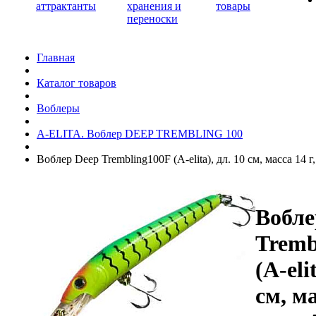
аттрактанты
хранения и
товары
переноски
Главная
Каталог товаров
Воблеры
A-ELITA. Воблер DEEP TREMBLING 100
Воблер Deep Trembling100F (A-elita), дл. 10 см, масса 14 г
Вобле
Tremb
(A-eli
см, ма