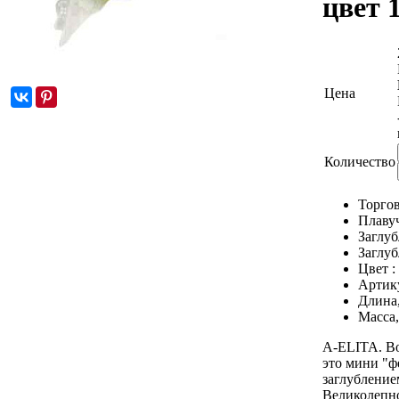
цвет 
Цена
Количество
Торгов
Плаву
Заглуб
Заглуб
Цвет :
Артик
Длина
Масса,
A-ELITA. В
это мини "ф
заглубление
Великолепно