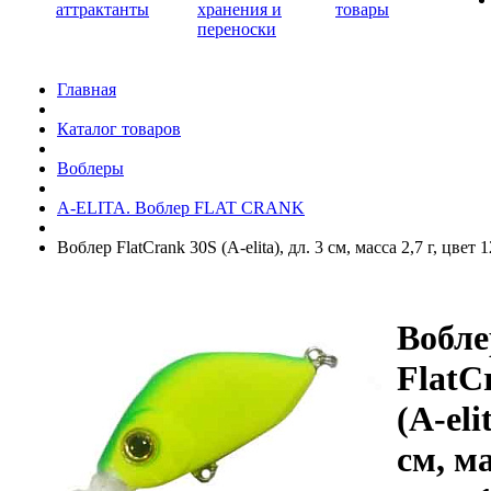
аттрактанты
хранения и
товары
переноски
Главная
Каталог товаров
Воблеры
A-ELITA. Воблер FLAT CRANK
Воблер FlatCrank 30S (A-elita), дл. 3 см, масса 2,7 г, цвет 
Вобле
FlatC
(A-eli
см, ма