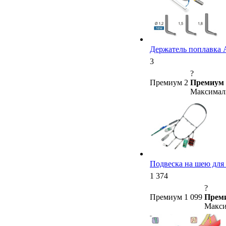
Держатель поплавка Art
3
?
Премиум 2
Премиум 
Максималь
Подвеска на шею для
1 374
?
Премиум 1 099
Преми
Макси