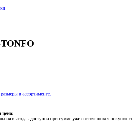
лки
 STONFO
, размеры в ассортименте.
 цена:
ьная выгода - доступна при сумме уже состоявшихся покупок с