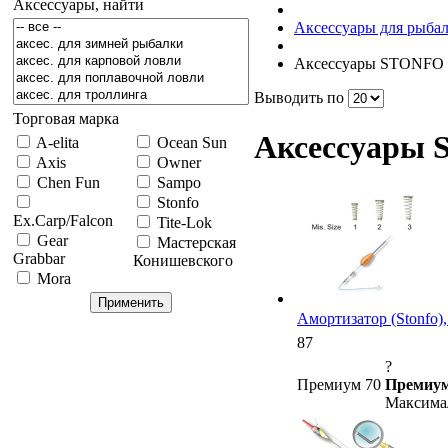
Аксессуары, найти
Аксессуары для рыба
Аксессуары STONFO
Выводить по
Торговая марка
Аксессуары
A-elita
Ocean Sun
Axis
Owner
Chen Fun
Sampo
Stonfo
Ex.Carp/Falcon
Tite-Lok
Gear
Мастерская
Grabbar
Конишевского
Mora
Амортизатор (Stonfo)
87
?
Премиум 70
Премиум
Максимал