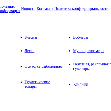
Полезная
Новости
Контакты
Политика конфиденциальности
информация
Блесны
Воблеры
Леска
Мушки, стримеры
Печатная, рекламная 
Оснастка рыболовная
сувениры
Туристические
Удилища
товары