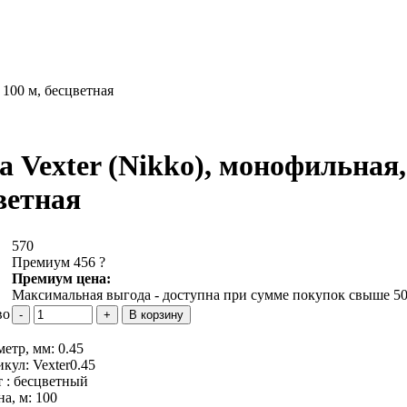
. 100 м, бесцветная
а Vexter (Nikko), монофильная, 0
ветная
570
Премиум 456
?
Премиум цена:
Максимальная выгода - доступна при сумме покупок свыше 50
во
метр, мм:
0.45
икул:
Vexter0.45
 :
бесцветный
на, м:
100