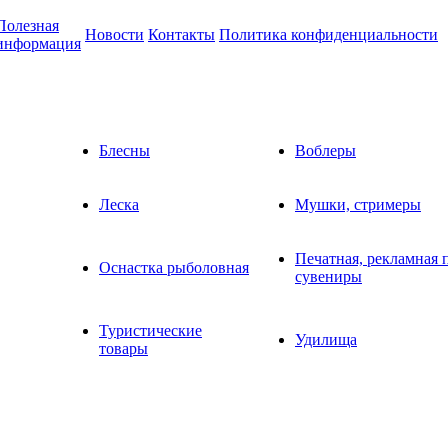
Полезная
Новости
Контакты
Политика конфиденциальности
информация
Блесны
Воблеры
Леска
Мушки, стримеры
Печатная, рекламная 
Оснастка рыболовная
сувениры
Туристические
Удилища
товары