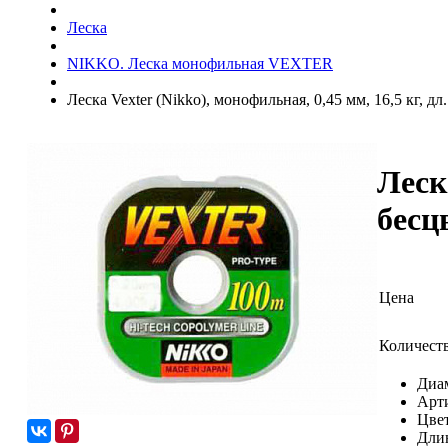
Леска
NIKKO. Леска монофильная VEXTER
Леска Vexter (Nikko), монофильная, 0,45 мм, 16,5 кг, дл
Леск
бесц
Цена
Количест
Диа
Арт
Цвет
Дли