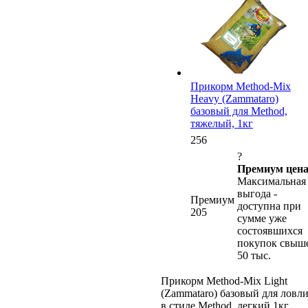
Прикорм Method-Mix
Heavy (Zammataro)
базовый для Method,
тяжелый, 1кг
256
?
Премиум цена
Максимальная
выгода -
Премиум
доступна при
205
сумме уже
состоявшихся
покупок свыш
50 тыс.
Прикорм Method-Mix Light
(Zammataro) базовый для ловл
в стиле Method, легкий 1кг