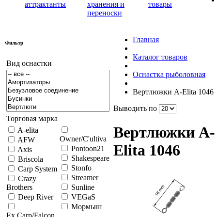
аттрактанты
хранения и
товары
переноски
Главная
Фильтр
Каталог товаров
Вид оснастки
Оснастка рыболовная
Вертлюжки A-Elita 1046
Выводить по
Торговая марка
Вертлюжки A-
A-elita
Owner/C'ultiva
AFW
Elita 1046
Pontoon21
Axis
Shakespeare
Briscola
Stonfo
Carp System
Streamer
Crazy
Brothers
Sunline
Deep River
VEGaS
Мормыш
Ex.Carp/Falcon