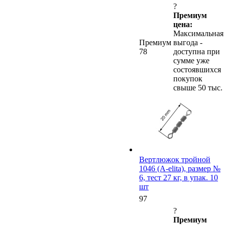
?
Премиум
цена:
Максимальная
Премиум
выгода -
78
доступна при
сумме уже
состоявшихся
покупок
свыше 50 тыс.
Вертлюжок тройной
1046 (A-elita), размер №
6, тест 27 кг, в упак. 10
шт
97
?
Премиум