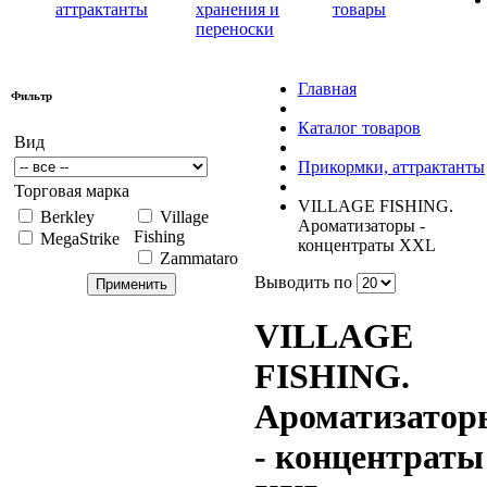
аттрактанты
хранения и
товары
переноски
Главная
Фильтр
Каталог товаров
Вид
Прикормки, аттрактанты
Торговая марка
VILLAGE FISHING.
Berkley
Village
Ароматизаторы -
Fishing
MegaStrike
концентраты XXL
Zammataro
Выводить по
VILLAGE
FISHING.
Ароматизатор
- концентраты