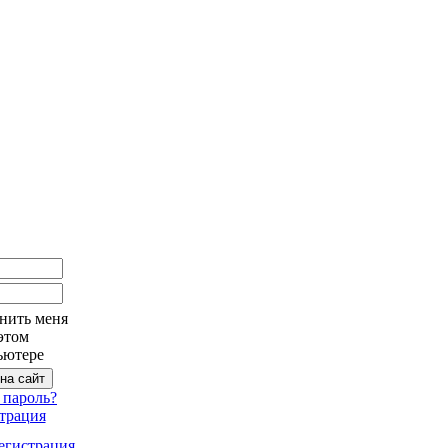
нить меня
этом
ьютере
 пароль?
трация
егистрация