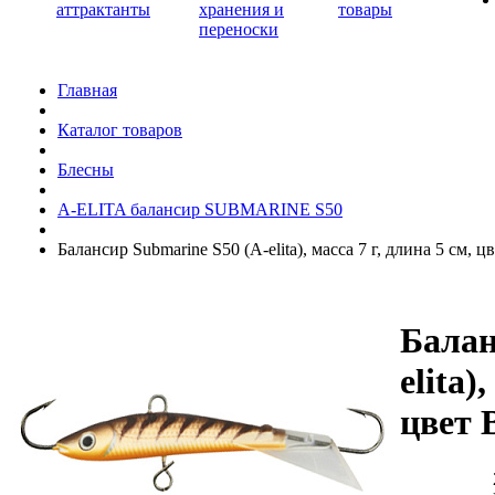
аттрактанты
хранения и
товары
переноски
Главная
Каталог товаров
Блесны
A-ELITA балансир SUBMARINE S50
Балансир Submarine S50 (A-elita), масса 7 г, длина 5 см, ц
Балан
elita)
цвет 