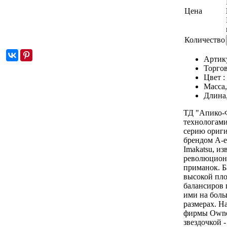
Цена
Количество
Артик
Торгов
Цвет :
Масса,
Длина
ТД "Апико-Ф
технологами
серию ориги
брендом A-e
Imakatsu, и
революцион
приманок. Б
высокой пло
балансиров 
ими на боль
размерах. Н
фирмы Owner
звездочкой 