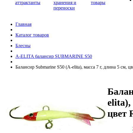
аттрактанты
хранения и
товары
переноски
Главная
Каталог товаров
Блесны
A-ELITA балансир SUBMARINE S50
Балансир Submarine S50 (A-elita), масса 7 г, длина 5 см, ц
Балан
elita)
цвет 