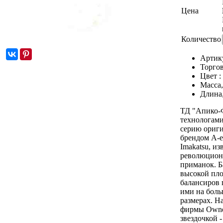
Цена
Количество
Артик
Торгов
Цвет :
Масса,
Длина
ТД "Апико-Ф
технологами
серию ориги
брендом A-e
Imakatsu, и
революцион
приманок. Б
высокой пло
балансиров 
ими на боль
размерах. Н
фирмы Owner
звездочкой 