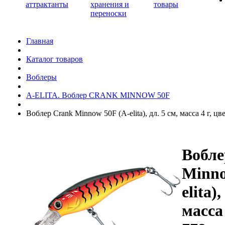
аттрактанты
хранения и
товары
переноски
Главная
Каталог товаров
Воблеры
A-ELITA. Воблер CRANK MINNOW 50F
Воблер Crank Minnow 50F (A-elita), дл. 5 см, масса 4 г, цв
Вобле
Minno
elita),
масса 