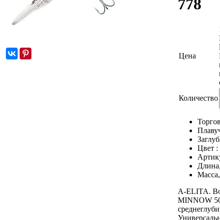
778
Цена
Количество
Торгов
Плаву
Заглуб
Цвет :
Артик
Длина
Масса,
A-ELITA. 
MINNOW 50
среднеглуби
Универсальн