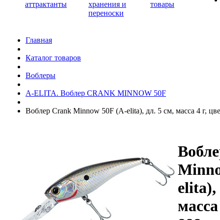
аттрактанты
хранения и
товары
переноски
Главная
Каталог товаров
Воблеры
A-ELITA. Воблер CRANK MINNOW 50F
Воблер Crank Minnow 50F (A-elita), дл. 5 см, масса 4 г, цв
Вобле
Minno
elita),
масса 