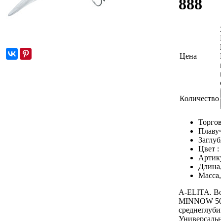
888
Цена
Количество
Торгов
Плаву
Заглуб
Цвет :
Артик
Длина
Масса,
A-ELITA. 
MINNOW 50
среднеглуби
Универсальн