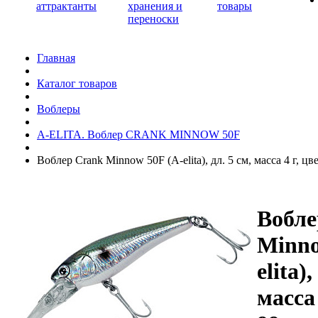
аттрактанты
хранения и
товары
переноски
Главная
Каталог товаров
Воблеры
A-ELITA. Воблер CRANK MINNOW 50F
Воблер Crank Minnow 50F (A-elita), дл. 5 см, масса 4 г, цв
Вобле
Minno
elita),
масса 