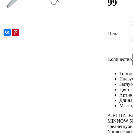
99
Цена
Количество
Торгов
Плаву
Заглуб
Цвет :
Артик
Длина
Масса,
A-ELITA. 
MINNOW 50
среднеглуби
Универсальн