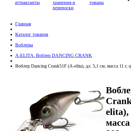
аттрактанты
хранения и
товары
переноски
Главная
Каталог товаров
Воблеры
A-ELITA. Воблер DANCING CRANK
Воблер Dancing Crank51F (A-elita), дл. 5,1 см, масса 11 г, 
Вобле
Crank
elita),
масса 