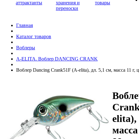
аттрактанты
хранения и
товары
переноски
Главная
Каталог товаров
Воблеры
A-ELITA. Воблер DANCING CRANK
Воблер Dancing Crank51F (A-elita), дл. 5,1 см, масса 11 г, 
Вобле
Crank
elita),
масса 