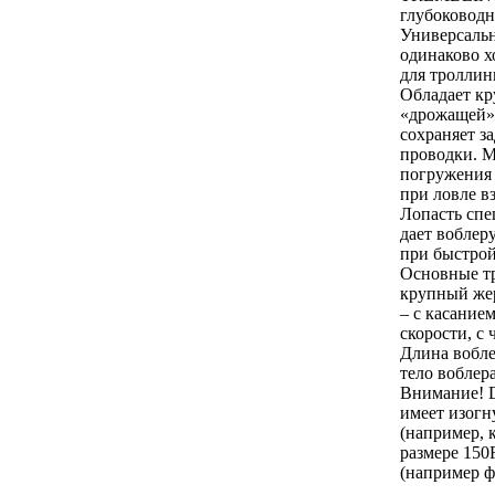
глубоковод
Универсальн
одинаково 
для троллин
Обладает к
«дрожащей» 
сохраняет з
проводки. 
погружения 
при ловле вз
Лопасть сп
дает воблер
при быстрой
Основные тр
крупный жер
– с касание
скорости, с
Длина вобле
тело воблера
Внимание! D
имеет изогн
(например, к
размере 150
(например ф