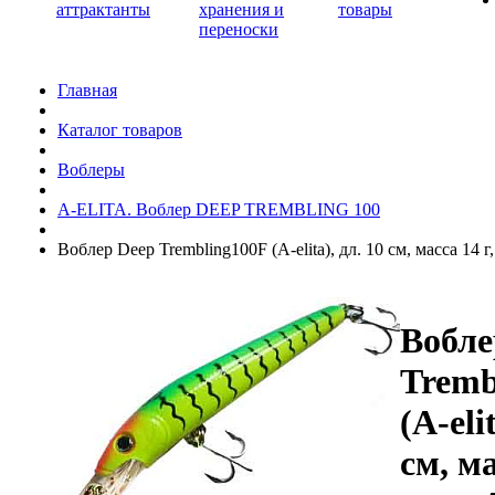
аттрактанты
хранения и
товары
переноски
Главная
Каталог товаров
Воблеры
A-ELITA. Воблер DEEP TREMBLING 100
Воблер Deep Trembling100F (A-elita), дл. 10 см, масса 14 г
Вобле
Tremb
(A-eli
см, ма