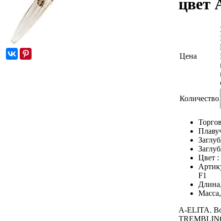
цвет 
Цена
Количество
Торгов
Плаву
Заглуб
Заглуб
Цвет :
Артик
F1
Длина
Масса,
A-ELITA. В
TREMBLING 