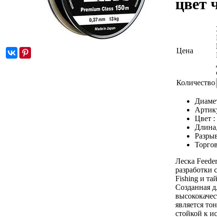
цвет 
Цена
Количество
Диаме
Артик
Цвет :
Длина
Разрыв
Торгов
Леска Feeder
разработки 
Fishing и т
Созданная д
высококачес
является то
стойкой к и