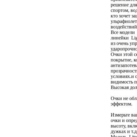
решение для
спортом, во
кто хочет за
ульрафиолет
воздействи
Все модели
линейки Li
из очень упр
ударопрочно
Очки этой с
покрытие, к
антизапотев
прозрачност
условиях.и
видимость п
Высокая дол
Очки не об
эффектом.
Измерьте в
очки и опре
высоту, вкл
дужках и т.д
Модель Lite