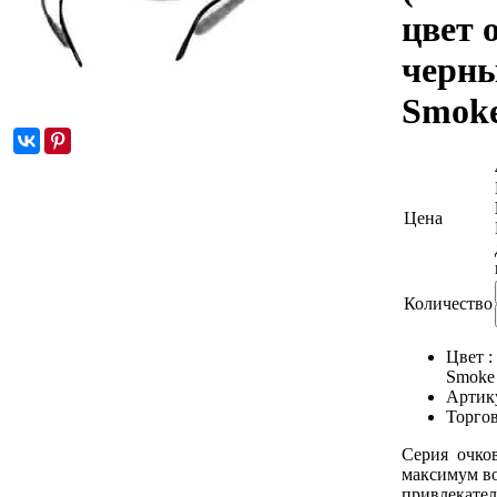
цвет 
черны
Smok
Цена
Количество
Цвет :
Smoke
Артик
Торгов
Серия очков
максимум в
привлекател