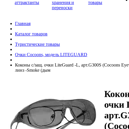
аттрактанты
хранения и
товары
переноски
Главная
Каталог товаров
Туристические товары
Очки Cocoons, модель LITEGUARD
Коконы c/защ. очки LiteGuard -L, арт.G300S (Cocoons Ey
линз -Smoke (дым
Кокон
очки 
арт.G
(Coco