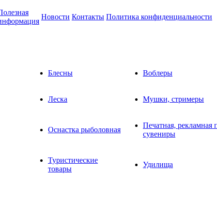
Полезная
Новости
Контакты
Политика конфиденциальности
информация
Блесны
Воблеры
Леска
Мушки, стримеры
Печатная, рекламная 
Оснастка рыболовная
сувениры
Туристические
Удилища
товары