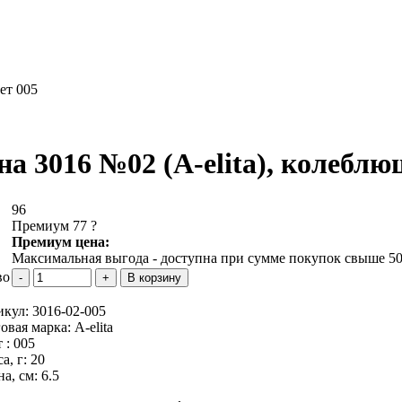
вет 005
на 3016 №02 (А-elita), колеблющ
96
Премиум 77
?
Премиум цена:
Максимальная выгода - доступна при сумме покупок свыше 50
во
икул:
3016-02-005
овая марка:
A-elita
 :
005
а, г:
20
а, см:
6.5