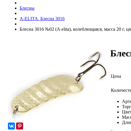
Блесны
A-ELITA. Блесна 3016
Блесна 3016 №02 (А-elita), колеблющаяся, масса 20 г, ц
Блес
Цена
Количест
Арт
Торг
Цвет
Масс
Длин