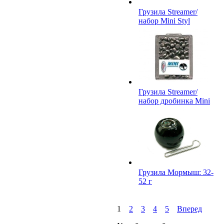
Грузила Streamer/
набор Mini Styl
Грузила Streamer/
набор дробинка Mini
Грузила Мормыш: 32-
52 г
1
2
3
4
5
Вперед