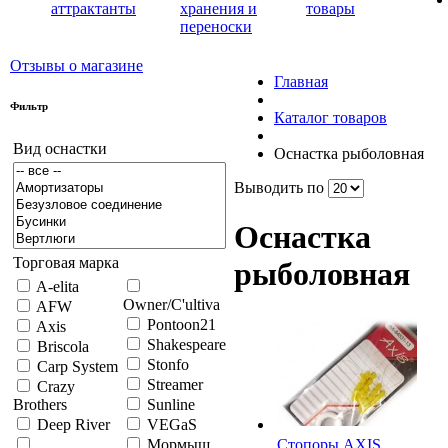
аттрактанты
хранения и
товары
переноски
Отзывы о магазине
Главная
Фильтр
Каталог товаров
Вид оснастки
Оснастка рыболовная
Выводить по
Оснастка
Торговая марка
рыболовная
A-elita
Owner/C'ultiva
AFW
Pontoon21
Axis
Shakespeare
Briscola
Stonfo
Carp System
Streamer
Crazy
Brothers
Sunline
Deep River
VEGaS
Cтопоры AXIS
Мормыш