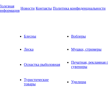
Полезная
Новости
Контакты
Политика конфиденциальности
информация
Блесны
Воблеры
Леска
Мушки, стримеры
Печатная, рекламная 
Оснастка рыболовная
сувениры
Туристические
Удилища
товары