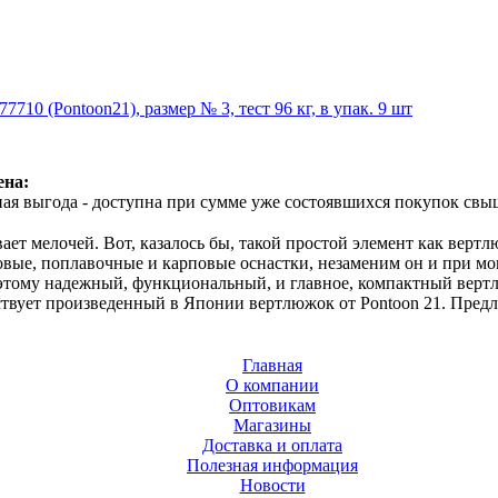
710 (Pontoon21), размер № 3, тест 96 кг, в упак. 9 шт
ена:
ая выгода - доступна при сумме уже состоявшихся покупок свыш
ет мелочей. Вот, казалось бы, такой простой элемент как вертлю
ые, поплавочные и карповые оснастки, незаменим он и при монт
этому надежный, функциональный, и главное, компактный вертл
твует произведенный в Японии вертлюжок от Pontoon 21. Пред
Главная
О компании
Оптовикам
Магазины
Доставка и оплата
Полезная информация
Новости