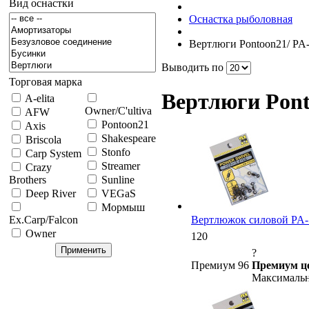
Вид оснастки
Оснастка рыболовная
Вертлюги Pontoon21/ PA
Выводить по
Торговая марка
Вертлюги Pont
A-elita
Owner/C'ultiva
AFW
Pontoon21
Axis
Shakespeare
Briscola
Stonfo
Carp System
Streamer
Crazy
Brothers
Sunline
Deep River
VEGaS
Мормыш
Вертлюжок силовой PA-77
Ex.Carp/Falcon
Owner
120
?
Премиум 96
Премиум ц
Максимальн