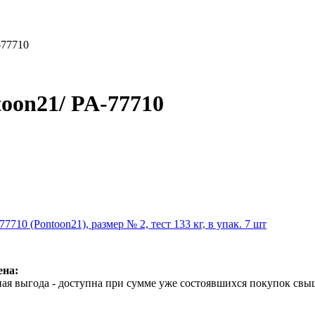
-77710
oon21/ PA-77710
710 (Pontoon21), размер № 2, тест 133 кг, в упак. 7 шт
ена:
ая выгода - доступна при сумме уже состоявшихся покупок свыш