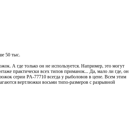
е 50 тыс.
жок. А где только он не используется. Например, это могут
аже практически всех типов приманок... Да, мало ли где, он
южок серии PA-77710 всегда у рыболовов в цене. Всем этим
лагаются вертлюжки восьми типо-размеров с разрывной