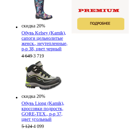
скидка 20%
Обувь Kelsey (Kamik),
cапоги цельнолитые
женск., неутепленные,
р-р 38, цвет черный
4 649
3 719
скидка 20%
Обувь Liong (Kamik),
кроссовки подростк,
GORE-TEX., р-р 37,
цвет угольный
5 124
4 099