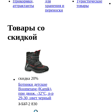
Прикормки,
для
Туристические
аттрактанты
хранения и
товары
переноски
Товары со
скидкой
скидка 20%
Ботинки детские
Boomerang (Kamik),
при движ. -32°C, р-р
29-30, цвет черный
3 537
2 830