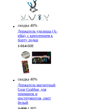
скидка 40%
Держатель удилища (A-
elita), с креплением к
борту лодки
1 014
608
скидка 40%
Держатель магнитный
Gear Grabbar, для
приманок и
инструментов, цвет
белый
3 008
1 805