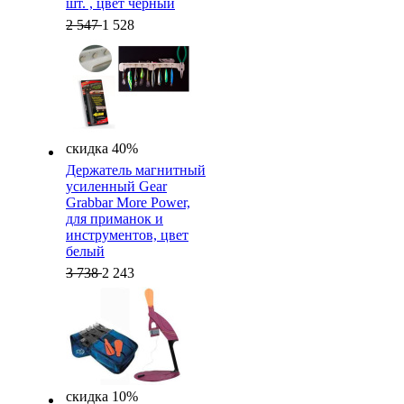
шт. , цвет черный
2 547
1 528
скидка 40%
Держатель магнитный
усиленный Gear
Grabbar More Power,
для приманок и
инструментов, цвет
белый
3 738
2 243
скидка 10%