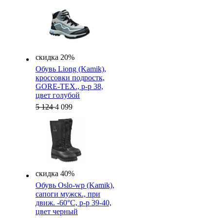
скидка 20%
Обувь Liong (Kamik),
кроссовки подростк,
GORE-TEX., р-р 38,
цвет голубой
5 124
4 099
скидка 40%
Обувь Oslo-wp (Kamik),
cапоги мужск., при
движ. -60°C, р-р 39-40,
цвет черный