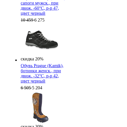
cапоги мужск., при
движ. -60°C, р-р 47,
цвет черный
10 459
6 275
скидка 20%
Обувь Prague (Kamik),
ботинки женск., при
движ. -32°C, р-р 42,
цвет черный
6 505
5 204
скидка 30%