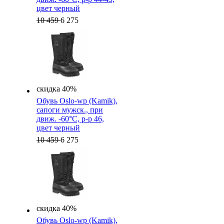
цвет черный
10 459
6 275
скидка 40%
Обувь Oslo-wp (Kamik),
cапоги мужск., при
движ. -60°C, р-р 46,
цвет черный
10 459
6 275
скидка 40%
Обувь Oslo-wp (Kamik),