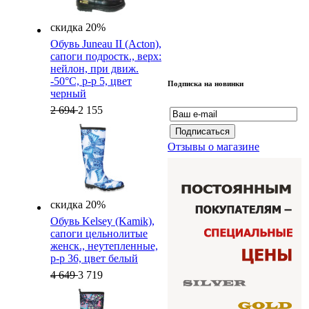
скидка 20%
Обувь Juneau II (Acton),
cапоги подростк., верх:
нейлон, при движ.
-50°C, р-р 5, цвет
Подписка на новинки
черный
2 694
2 155
Отзывы о магазине
скидка 20%
Обувь Kelsey (Kamik),
cапоги цельнолитые
женск., неутепленные,
р-р 36, цвет белый
4 649
3 719