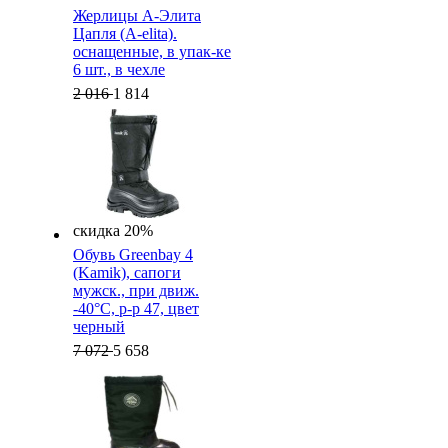
Жерлицы А-Элита
Цапля (A-elita).
оснащенные, в упак-ке
6 шт., в чехле
2 016
1 814
скидка 20%
Обувь Greenbay 4
(Kamik), cапоги
мужск., при движ.
-40°C, р-р 47, цвет
черный
7 072
5 658