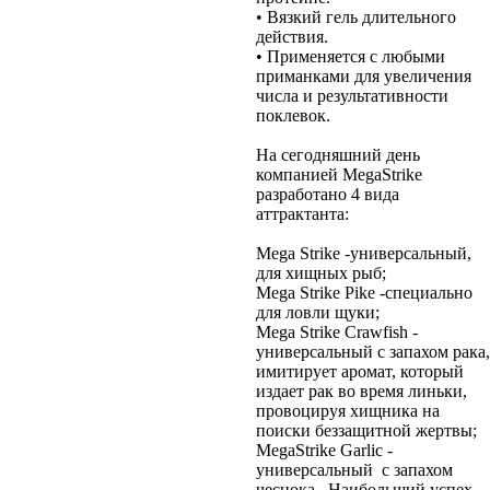
• Вязкий гель длительного
действия.
• Применяется с любыми
приманками для увеличения
числа и результативности
поклевок.
На сегодняшний день
компанией MegaStrike
разработано 4 вида
аттрактанта:
Mega Strike -универсальный,
для хищных рыб;
Mega Strike Pike -специально
для ловли щуки;
Mega Strike Crawfish -
универсальный c запахом рака,
имитирует аромат, который
издает рак во время линьки,
провоцируя хищника на
поиски беззащитной жертвы;
MegaStrike Garlic -
универсальный с запахом
чеснока. Наибольший успех