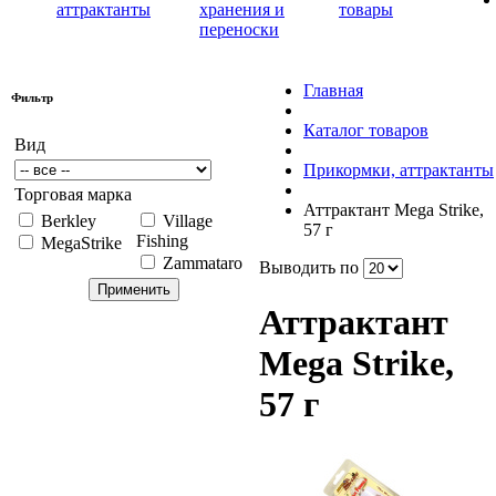
аттрактанты
хранения и
товары
переноски
Главная
Фильтр
Каталог товаров
Вид
Прикормки, аттрактанты
Торговая марка
Аттрактант Mega Strike,
Berkley
Village
57 г
Fishing
MegaStrike
Zammataro
Выводить по
Аттрактант
Mega Strike,
57 г