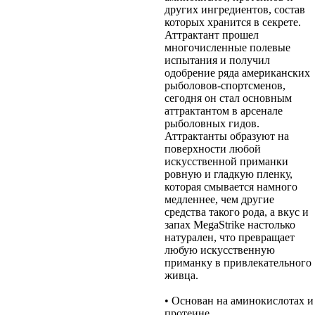
других ингредиентов, состав
которых хранится в секрете.
Аттрактант прошел
многочисленные полевые
испытания и получил
одобрение ряда американских
рыболовов-спортсменов,
сегодня он стал основным
аттрактантом в арсенале
рыболовных гидов.
Аттрактанты образуют на
поверхности любой
искусственной приманки
ровную и гладкую пленку,
которая смывается намного
медленнее, чем другие
средства такого рода, а вкус и
запах MegaStrike настолько
натурален, что превращает
любую искусственную
приманку в привлекательного
живца.
• Основан на аминокислотах и
протеине.