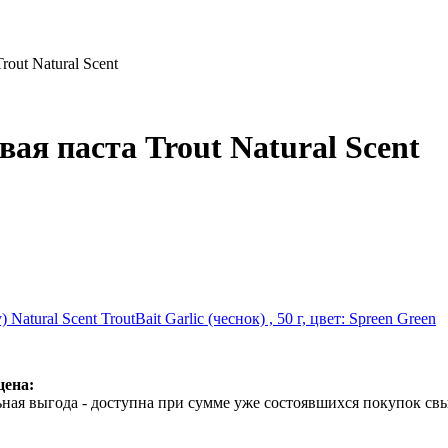
rout Natural Scent
вая паста Trout Natural Scent
 Natural Scent TroutBait Garlic (чеснок) , 50 г, цвет: Spreen Green
цена:
ная выгода - доступна при сумме уже состоявшихся покупок свы