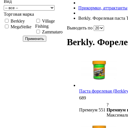
Вид
Прикормки, аттрактанты
Торговая марка
Berkly. Форелевая паста T
Berkley
Village
Fishing
MegaStrike
Выводить по
Zammataro
Berkly. Фореле
Паста форелевая (Berkley)
689
?
Премиум 551
Премиум 
Максималь