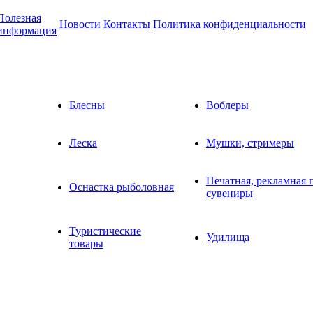
Полезная
Новости
Контакты
Политика конфиденциальности
информация
Блесны
Воблеры
Леска
Мушки, стримеры
Печатная, рекламная 
Оснастка рыболовная
сувениры
Туристические
Удилища
товары