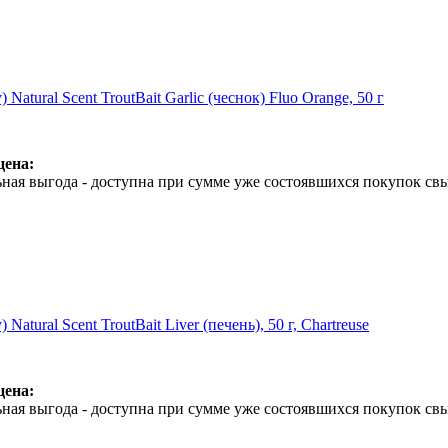
 Natural Scent TroutBait Garlic (чеснок) Fluo Orange, 50 г
цена:
ная выгода - доступна при сумме уже состоявшихся покупок свы
 Natural Scent TroutBait Liver (печень), 50 г, Chartreuse
цена:
ная выгода - доступна при сумме уже состоявшихся покупок свы