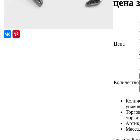
цена 
Цена
Количество
Количе
упаков
Торго
марка
Артик
Масса,
Грузило Капл