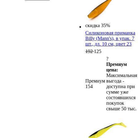
скидка 35%
Силиконовая приманка
Billy (Mann's), в упак. 7
шт., дл. 10 см, цвет 23
192
125
?
Премиум
цена:
Максимальная
Премиум
выгода -
154
доступна при
сумме уже
состоявшихся
покупок
свыше 50 тыс.