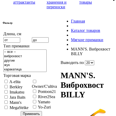
аттрактанты
хранения и
товары
переноски
Главная
Фильтр
Каталог товаров
Длина, см
Мягкие приманки
Тип приманки
MANN'S. Виброхвост
BILLY
Выводить по
MANN'S.
Торговая марка
A-elita
Виброхвост
Owner/C'ultiva
Berkley
Pontoon21
Imakatsu
BILLY
River2Sea
Jara Baits
Yamato
Mann's
Yo-Zuri
MegaStrike