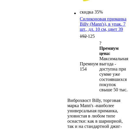
скидка 35%
Силиконовая приманка
Billy (Mann's), в упак. 7
шт., дл. 10 см, цвет 39
192
125
?
Премиум
цена:
Максимальная
Премиум
выгода -
154
доступна при
сумме уже
состоявшихся
покупок
свыше 50 тыс.
Виброхвост Billy, торговая
марка Mann's -наиболее
универсальная приманка,
уловистая в любом типе
оснастки: как в шарнирной,
так и на стандартной джиг-