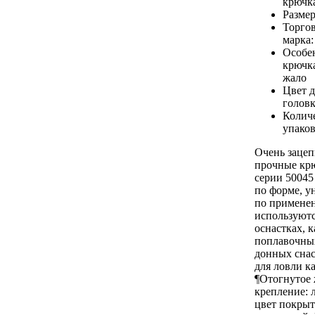
крючк
Разме
Торго
марка
Особе
крючк
жало
Цвет 
голов
Количе
упаков
Очень зацеп
прочные к
серии 50045
по форме, у
по примене
используютс
оснастках, к
поплавочных
донных снас
для ловли к
¶Отогнутое 
крепление: 
цвет покрыт