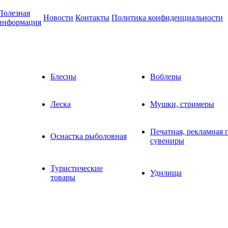
Полезная
Новости
Контакты
Политика конфиденциальности
информация
Блесны
Воблеры
Леска
Мушки, стримеры
Печатная, рекламная 
Оснастка рыболовная
сувениры
Туристические
Удилища
товары