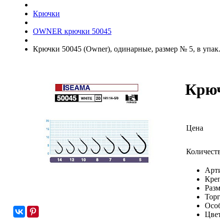
Крючки
OWNER крючки 50045
Крючки 50045 (Owner), одинарные, размер № 5, в упак.
Крюч
Цена
Количест
Арт
Кре
Раз
Торг
Осо
Цве