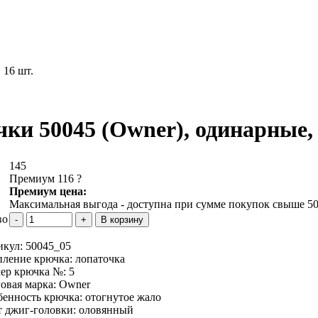
 16 шт.
ки 50045 (Owner), одинарные, р
145
Премиум 116
?
Премиум цена:
Максимальная выгода - доступна при сумме покупок свыше 50
во
икул:
50045_05
пление крючка:
лопаточка
мер крючка №:
5
овая марка:
Owner
бенность крючка:
отогнутое жало
т джиг-головки:
оловянный