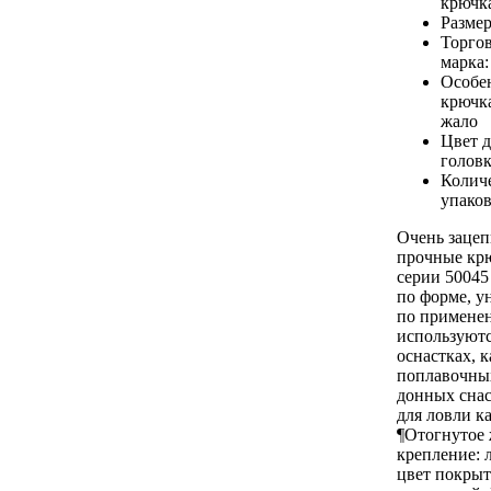
крючк
Разме
Торго
марка
Особе
крючк
жало
Цвет 
голов
Количе
упаков
Очень зацеп
прочные к
серии 50045
по форме, у
по примене
используютс
оснастках, к
поплавочных
донных снас
для ловли к
¶Отогнутое 
крепление: 
цвет покрыт