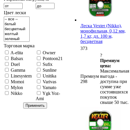
Цвет лески
Леска Vexter (Nikko),
монофильная, 0,12 мм,
1,7 кг, дл. 100 м,
бесцветная
Торговая марка
373
A-elita
Owner
?
Balsax
Pontoon21
Премиум
Duel
Sufix
цена:
Gamma
Sunline
Максимальная
Linesystem
Unitika
Премиум
выгода -
298
доступна при
Momoi
Varivas
сумме уже
Mylon
Yamato
состоявшихся
Nikko
Ygk Yoz-
покупок
Ami
свыше 50 тыс.