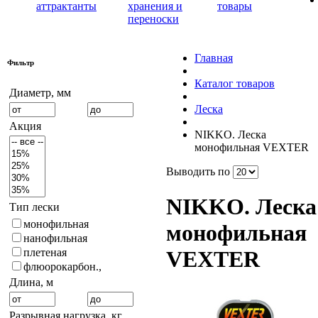
аттрактанты
хранения и
товары
переноски
Главная
Фильтр
Каталог товаров
Диаметр, мм
Леска
Акция
NIKKO. Леска
монофильная VEXTER
Выводить по
NIKKO. Леска
Тип лески
монофильная
монофильная
нанофильная
плетеная
VEXTER
флюорокарбон.,
Длина, м
Разрывная нагрузка, кг