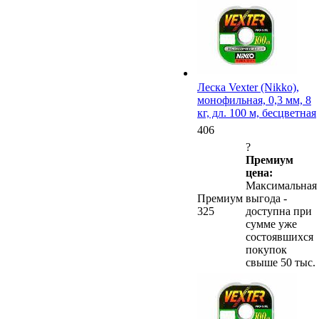
Леска Vexter (Nikko),
монофильная, 0,3 мм, 8
кг, дл. 100 м, бесцветная
406
?
Премиум
цена:
Максимальная
Премиум
выгода -
325
доступна при
сумме уже
состоявшихся
покупок
свыше 50 тыс.