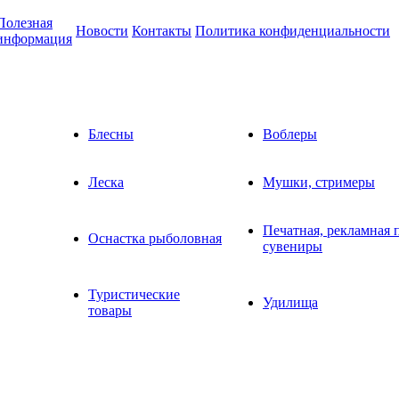
Полезная
Новости
Контакты
Политика конфиденциальности
информация
Блесны
Воблеры
Леска
Мушки, стримеры
Печатная, рекламная 
Оснастка рыболовная
сувениры
Туристические
Удилища
товары