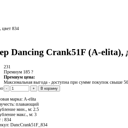
, цвет 834
р Dancing Crank51F (A-elita), дл
231
Премиум 185
?
Премиум цена:
Максимальная выгода - доступна при сумме покупок свыше 50
во
овая марка:
A-elita
вучесть:
плавающий
убление мин., м:
2.5
убление макс., м:
3
 :
834
икул:
DancCrank51F_834