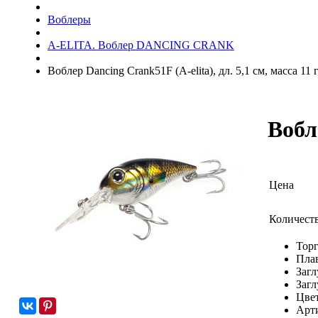
Воблеры
A-ELITA. Воблер DANCING CRANK
Воблер Dancing Crank51F (A-elita), дл. 5,1 см, масса 11 г
Вобле
Цена
Количест
Торг
Пла
Загл
Загл
Цвет
Арт