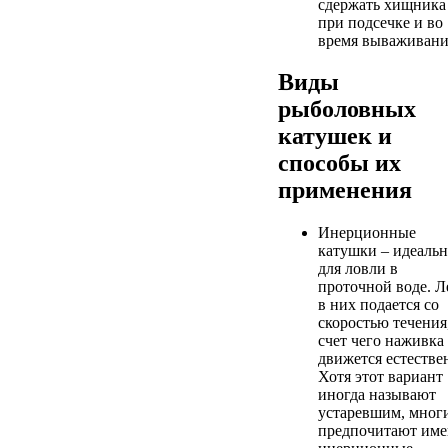
сдержать хищника
при подсечке и во
время вываживани
Виды
рыболовных
катушек и
способы их
применения
Инерционные
катушки – идеаль
для ловли в
проточной воде. Л
в них подается со
скоростью течения,
счет чего наживка
движется естестве
Хотя этот вариант
иногда называют
устаревшим, мног
предпочитают им