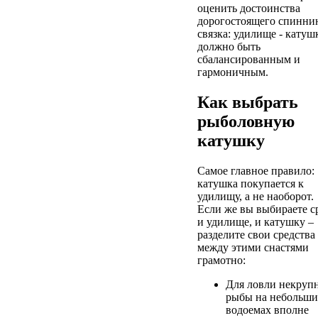
оценить достоинства
дорогостоящего спиннин
связка: удилище - катуш
должно быть
сбалансированным и
гармоничным.
Как выбрать
рыболовную
катушку
Самое главное правило:
катушка покупается к
удилищу, а не наоборот.
Если же вы выбираете с
и удилище, и катушку –
разделите свои средства
между этими снастями
грамотно:
Для ловли некруп
рыбы на небольши
водоемах вполне