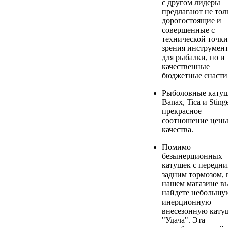
с другом лидеры
предлагают не тол
дорогостоящие и
совершенные с
технической точки
зрения инструмен
для рыбалки, но и
качественные
бюджетные снасти
Рыболовные кату
Banax, Tica и Stinge
прекрасное
соотношение цены
качества.
Помимо
безынерционных
катушек с передни
задним тормозом, 
нашем магазине в
найдете небольшу
инерционную
внесезонную кату
"Удача". Эта