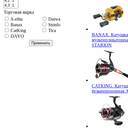
Торговая марка
A-elita
Daiwa
Banax
Stonfo
CatKing
Tica
BANAX. Катушка
DAYO
мультипликаторна
STARION
CATKING. Катуш
безынерционная 