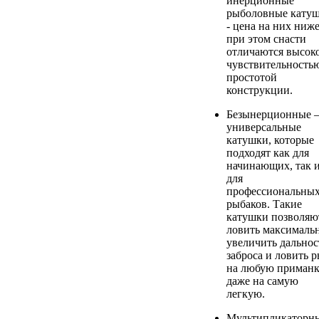
инерционные
рыболовные кату
- цена на них ниже
при этом снасти
отличаются высок
чувствительность
простотой
конструкции.
Безынерционные 
универсальные
катушки, которые
подходят как для
начинающих, так 
для
профессиональны
рыбаков. Такие
катушки позволяю
ловить максималь
увеличить дальнос
заброса и ловить 
на любую приманк
даже на самую
легкую.
Мультипликаторн