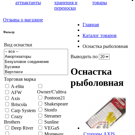
аттрактанты
хранения и
товары
переноски
Отзывы о магазине
Главная
Фильтр
Каталог товаров
Вид оснастки
Оснастка рыболовная
Выводить по
Оснастка
Торговая марка
рыболовная
A-elita
Owner/C'ultiva
AFW
Pontoon21
Axis
Shakespeare
Briscola
Stonfo
Carp System
Streamer
Crazy
Brothers
Sunline
Deep River
VEGaS
Cтопоры AXIS
Мормыш