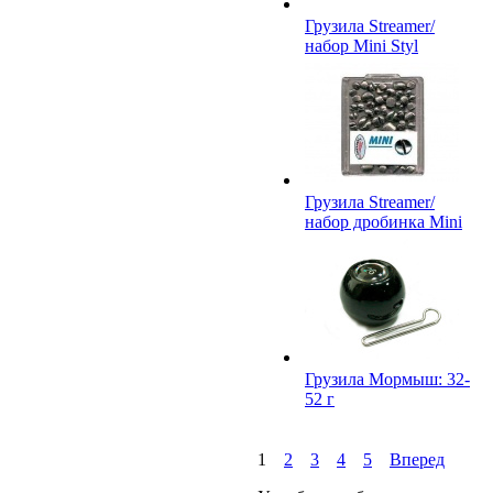
Грузила Streamer/
набор Mini Styl
Грузила Streamer/
набор дробинка Mini
Грузила Мормыш: 32-
52 г
1
2
3
4
5
Вперед