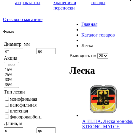
аттрактанты
хранения и
товары
переноски
Отзывы о магазине
Главная
Фильтр
Каталог товаров
Диаметр, мм
Леска
Выводить по
Акция
Леска
Тип лески
монофильная
нанофильная
плетеная
флюорокарбон.,
A-ELITA. Леска моноф
Длина, м
STRONG MATCH