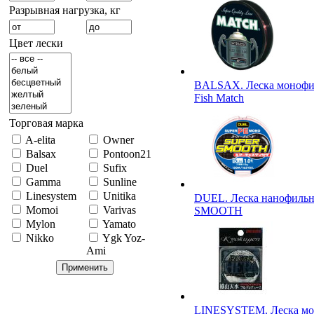
Разрывная нагрузка, кг
Цвет лески
BALSAX. Леска монофил
Fish Match
Торговая марка
A-elita
Owner
Balsax
Pontoon21
Duel
Sufix
Gamma
Sunline
Linesystem
Unitika
DUEL. Леска нанофиль
Momoi
Varivas
SMOOTH
Mylon
Yamato
Nikko
Ygk Yoz-
Ami
LINESYSTEM. Леска мо