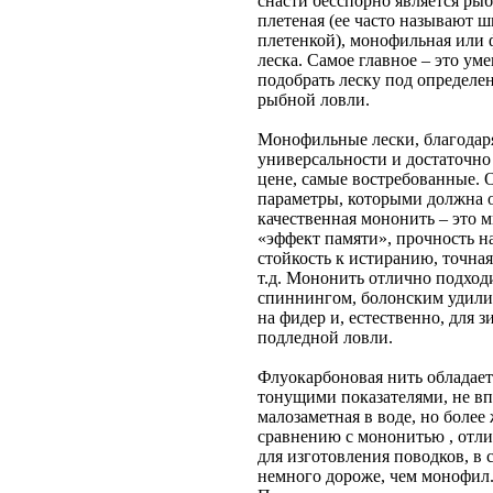
снасти бесспорно является рыб
плетеная (ее часто называют 
плетенкой), монофильная или
леска. Самое главное – это ум
подобрать леску под определе
рыбной ловли.
Монофильные лески, благодар
универсальности и достаточн
цене, самые востребованные.
параметры, которыми должна 
качественная мононить – это
«эффект памяти», прочность на
стойкость к истиранию, точна
т.д. Мононить отлично подход
спиннингом, болонским удили
на фидер и, естественно, для 
подледной ловли.
Флуокарбоновая нить обладае
тонущими показателями, не вп
малозаметная в воде, но более
сравнению с мононитью , отл
для изготовления поводков, в 
немного дороже, чем монофил