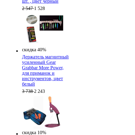
шт. , цвет черный
2 547
1 528
скидка 40%
Держатель магнитный
усиленный Gear
Grabbar More Power,
для приманок и
инструментов, цвет
белый
3 738
2 243
скидка 10%