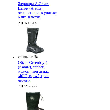
Жерлицы А-Элита
Цапля (A-elita).
оснащенные, в упак-ке
6 шт., в чехле
2 016
1 814
скидка 20%
Обувь Greenbay 4
(Kamik), cапоги
мужск., при движ.
-40°C, р-р 47, цвет
черный
7 072
5 658