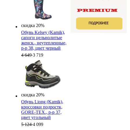
скидка 20%
Обувь Kelsey (Kamik),
cапоги цельнолитые
женск., неутепленные,
р-р 38, цвет черный
4 649
3 719
скидка 20%
Обувь Liong (Kamik),
кроссовки подростк,
GORE-TEX., р-р 37,
цвет угольный
5 124
4 099