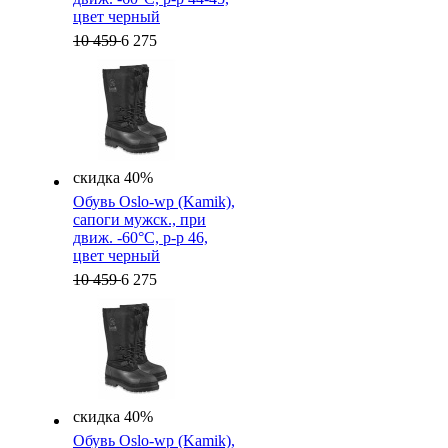
цвет черный
10 459
6 275
скидка 40%
Обувь Oslo-wp (Kamik),
cапоги мужск., при
движ. -60°C, р-р 46,
цвет черный
10 459
6 275
скидка 40%
Обувь Oslo-wp (Kamik),