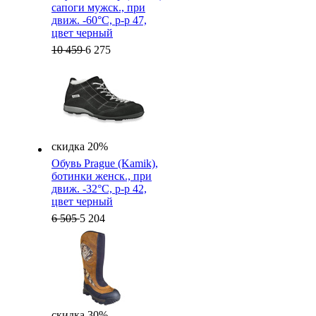
cапоги мужск., при
движ. -60°C, р-р 47,
цвет черный
10 459
6 275
скидка 20%
Обувь Prague (Kamik),
ботинки женск., при
движ. -32°C, р-р 42,
цвет черный
6 505
5 204
скидка 30%