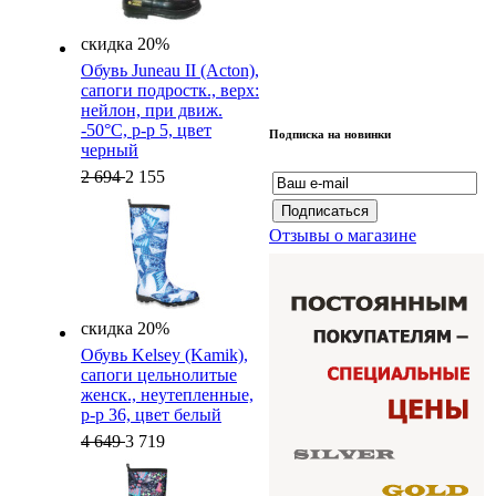
скидка 20%
Обувь Juneau II (Acton),
cапоги подростк., верх:
нейлон, при движ.
-50°C, р-р 5, цвет
Подписка на новинки
черный
2 694
2 155
Отзывы о магазине
скидка 20%
Обувь Kelsey (Kamik),
cапоги цельнолитые
женск., неутепленные,
р-р 36, цвет белый
4 649
3 719