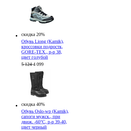
скидка 20%
Обувь Liong (Kamik),
кроссовки подростк,
GORE-TEX., р-р 38,
цвет голубой
5 124
4 099
скидка 40%
Обувь Oslo-wp (Kamik),
cапоги мужск., при
движ. -60°C, р-р 39-40,
цвет черный