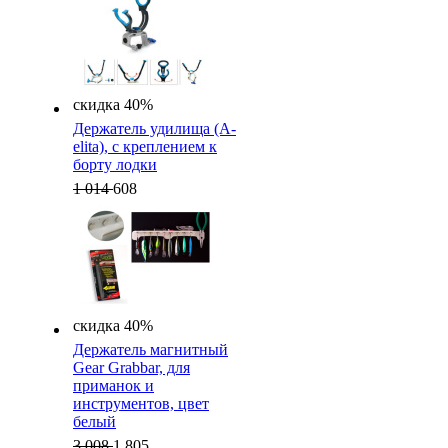
скидка 40%
Держатель удилища (A-
elita), с креплением к
борту лодки
1 014
608
скидка 40%
Держатель магнитный
Gear Grabbar, для
приманок и
инструментов, цвет
белый
3 008
1 805