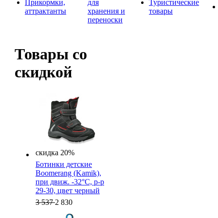
Прикормки,
для
Туристические
аттрактанты
хранения и
товары
переноски
Товары со
скидкой
скидка 20%
Ботинки детские
Boomerang (Kamik),
при движ. -32°C, р-р
29-30, цвет черный
3 537
2 830