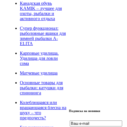
Канадская обувь
KAMIK – лучшее для
охоты, рыбалки и
активного отдыха
Супер функционал:
рыболовные ящики для
зимней рыбалки А-
ELITA
Карповые удилища.
Удилища для ловли
сома
Матчевые удилища
Основные товары для
рыбалки: катушки для
спиннинга
Колеблющаяся или
вращающаяся блесна на
Подписка на новинки
щуку – что
предпочесть?