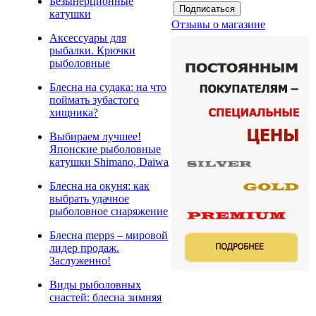
Безынерционные
катушки
Отзывы о магазине
Аксессуары для
рыбалки. Крючки
рыболовные
Блесна на судака: на что
поймать зубастого
хищника?
Выбираем лучшее!
Японские рыболовные
катушки Shimano, Daiwa
Блесна на окуня: как
выбрать удачное
рыболовное снаряжение
Блесна mepps – мировой
лидер продаж.
Заслуженно!
Виды рыболовных
снастей: блесна зимняя