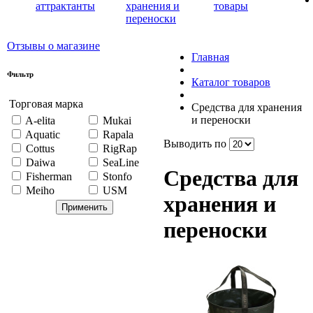
аттрактанты
хранения и
товары
переноски
Отзывы о магазине
Главная
Фильтр
Каталог товаров
Торговая марка
Средства для хранения
и переноски
A-elita
Mukai
Aquatic
Rapala
Выводить по
Cottus
RigRap
Daiwa
SeaLine
Средства для
Fisherman
Stonfo
Meiho
USM
хранения и
переноски