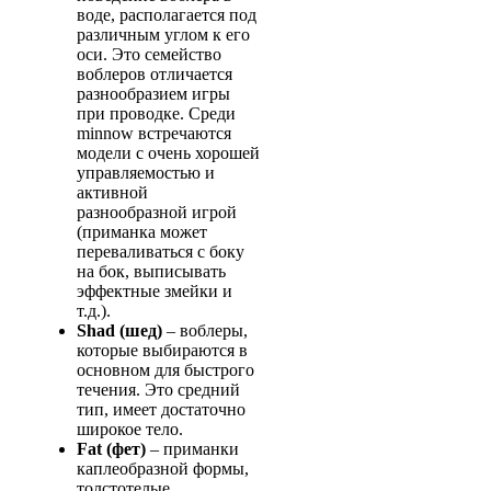
воде, располагается под
различным углом к его
оси. Это семейство
воблеров отличается
разнообразием игры
при проводке. Среди
minnow встречаются
модели с очень хорошей
управляемостью и
активной
разнообразной игрой
(приманка может
переваливаться с боку
на бок, выписывать
эффектные змейки и
т.д.).
Shad
(шед)
– воблеры,
которые выбираются в
основном для быстрого
течения. Это средний
тип, имеет достаточно
широкое тело.
Fat
(фет)
– приманки
каплеобразной формы,
толстотелые.