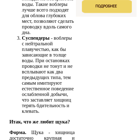
воды. Такие воблеры
лучше всего подходят
для облова глубоких
мест, позволяют сделать
проводку вдоль самого
дна.
Суспендеры
- воблеры
с нейтральной
плавучестью, как бы
зависающие в толще
воды. При остановках
проводки не тонут и не
всплывают как два
предыдущих типа, тем
самым имитируют
естественное поведение
ослабленной добычи,
что заставляет хищниц
терять бдительность и
клевать.
Итак, что же любит щука?
Форма.
Щука - хищница
достаточно крупная и