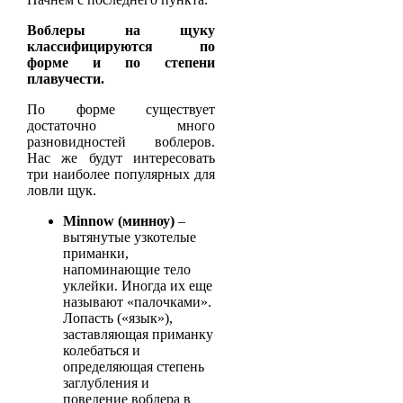
Воблеры на щуку
классифицируются по
форме и по степени
плавучести.
По форме существует
достаточно много
разновидностей воблеров.
Нас же будут интересовать
три наиболее популярных для
ловли щук.
Minnow
(минноу)
–
вытянутые узкотелые
приманки,
напоминающие тело
уклейки. Иногда их еще
называют «палочками».
Лопасть («язык»),
заставляющая приманку
колебаться и
определяющая степень
заглубления и
поведение воблера в