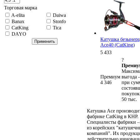
Торговая марка
A-elita
Daiwa
Banax
Stonfo
CatKing
Tica
DAYO
Катушка безынер
Ace40 (CatKing)
5 433
?
Премиум
Максима
Премиум
выгода -
4 346
при сум
состояв
покупок
50 тыс.
Катушка Ace производит
фабрике CatKing в КНР.
Специалисты фабрики 
из корейских "катушеч
компаний". Их продукц
действительно инноваци