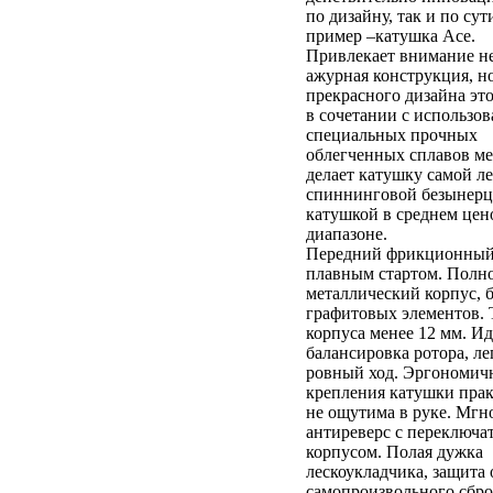
по дизайну, так и по су
пример –катушка Ace.
Привлекает внимание н
ажурная конструкция, н
прекрасного дизайна эт
в сочетании с использо
специальных прочных
облегченных сплавов ме
делает катушку самой л
спиннинговой безынер
катушкой в среднем це
диапазоне.
Передний фрикционный 
плавным стартом. Полн
металлический корпус, б
графитовых элементов.
корпуса менее 12 мм. И
балансировка ротора, ле
ровный ход. Эргономич
крепления катушки пра
не ощутима в руке. Мг
антиреверс с переключа
корпусом. Полая дужка
лескоукладчика, защита 
самопроизвольного сбро