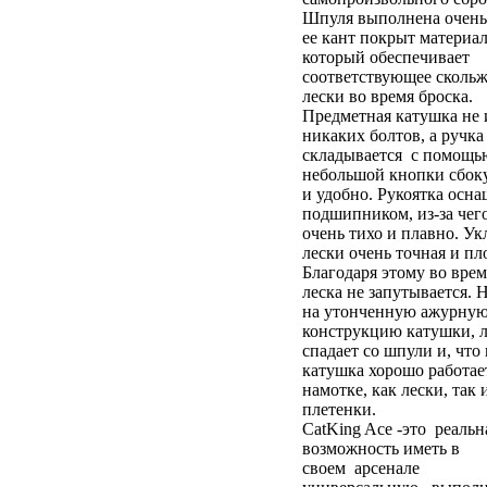
Шпуля выполнена очень 
ее кант покрыт материа
который обеспечивает
соответствующее сколь
лески во время броска.
Предметная катушка не 
никаких болтов, а ручка
складывается с помощь
небольшой кнопки сбоку
и удобно. Рукоятка осн
подшипником, из-за чего
очень тихо и плавно. Ук
лески очень точная и пл
Благодаря этому во врем
леска не запутывается. 
на утонченную ажурну
конструкцию катушки, л
спадает со шпули и, что
катушка хорошо работае
намотке, как лески, так 
плетенки.
CatKing Ace -это реальн
возможность иметь в
своем арсенале