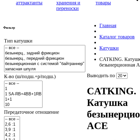
аттрактанты
хранения и
товары
переноски
Главная
Фильтр
Каталог товаров
Тип катушки
Катушки
CATKING. Катуш
безынерционная 
Выводить по
К-во (ш/подш.+р/подш.)
CATKING.
Катушка
безынерци
Передаточное отношение
ACE