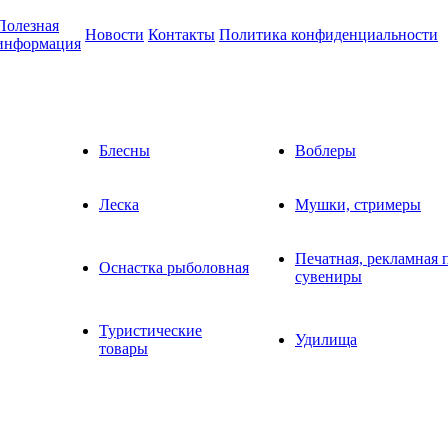
Полезная
Новости
Контакты
Политика конфиденциальности
информация
Блесны
Воблеры
Леска
Мушки, стримеры
Печатная, рекламная 
Оснастка рыболовная
сувениры
Туристические
Удилища
товары