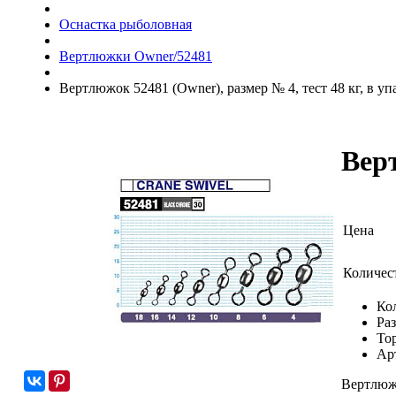
Оснастка рыболовная
Вертлюжки Owner/52481
Вертлюжок 52481 (Owner), размер № 4, тест 48 кг, в уп
Верт
Цена
Количес
Ко
Ра
То
Ар
Вертлюжо