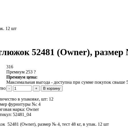
ак. 12 шт
люжок 52481 (Owner), размер № 
316
Премиум 253
?
Премиум цена:
Максимальная выгода - доступна при сумме покупок свыше 5
тво
личество в упаковке, шт:
12
змер фурнитуры №:
4
рговая марка:
Owner
тикул:
52481_04
к 52481 (Owner), размер № 4, тест 48 кг, в упак. 12 шт