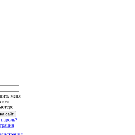
нить меня
этом
ьютере
 пароль?
трация
егистрация