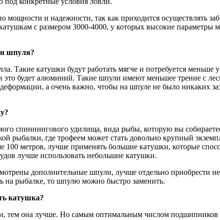
 под конкретные условия ловли.
о мощности и надежности, так как приходится осуществлять за
катушкам с размером 3000-4000, у которых высокие параметры 
 и шпуля?
а. Такие катушки будут работать мягче и потребуется меньше у
 это будет алюминий. Такие шпули имеют меньшее трение с леско
деформации, а очень важно, чтобы на шпуле не было никаких за
ку?
амого спиннингового удилища, вида рыбы, которую вы собираете
ской рыбалки, где трофеем может стать довольно крупный экземп
ыше 100 метров, лучше применять большие катушки, которые спо
удов лучше использовать небольшие катушки.
смотрены дополнительные шпули, лучше отдельно приобрести не
ь на рыбалке, то шпулю можно быстро заменить.
ть катушка?
и, тем она лучше. Но самым оптимальным числом подшипников с