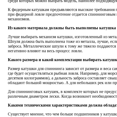
среди которых можно выбрать модель, наиболее подходящую
К фидерным катушкам предъявляются высокие требования п
при фидерной ловле предпочтение отдается спиннинговым 
механизмов.
Из какого материала должны быть выполнены катушка
Лучше выбирать механизм катушки, изготовленный из металл
Шпуля должна быть выполнена тоже из металла, лучше, если
заброса. Металлические шпули к тому же тяжело поддаются 
негативно влияют на весь процесс ловли.
Какого размера и какой комплектации выбирать катуш
Размер катушки для спиннинга зависит от размера и веса с
где будет осуществляться рыбная ловля. Например, для мор
десятков килограммов), а дальность заброса составляет св
обладают большой мощностью. А для небольших рек или пр
Для спиннинговых катушек, в комплекте которых не преду
различным диаметром лески. Когда возникнет необходимост
Какими техническими характеристиками должна облада
Существует мнение, что чем больше подшипников у катушк