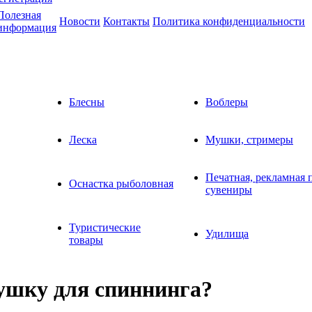
Полезная
Новости
Контакты
Политика конфиденциальности
информация
Блесны
Воблеры
Леска
Мушки, стримеры
Печатная, рекламная 
Оснастка рыболовная
сувениры
Туристические
Удилища
товары
ушку для спиннинга?