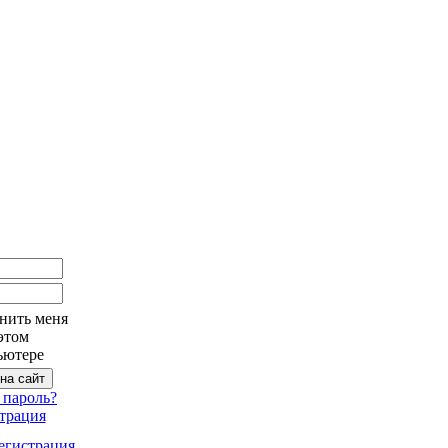
нить меня
этом
ьютере
 пароль?
трация
егистрация