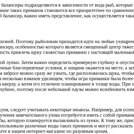
 балансиры подразделяются в зависимости от вида рыб, которые
ание таких приманок становится все приоритетнее по сравнени
 балансир, важно иметь представление, как осуществляется такая
ризней. Поэтому рыболовам приходится идти на любые ухищрен
ансиру, особенностью которого является смещенный центр тяжес
ожность привлечь щуку схожестью приманки с настоящей маленьк
вой лунки. Затем важно определить примерную глубину и опусти
енные благоприятные условия, и хищник окажется на месте, а за
 забросе можно сразу же узнать, где расположилась щука, чтобы
ся несколько взмахов удилищем, чтобы игра приманки была боле
а кверху, а затем его отличное планирование в толще воды. Пр
 глубине, поэтому после небольшой паузы можно возобновить вз
уня, следует учитывать некоторые нюансы. Например, для успе
чения замечательного улова потребуется иметь с собой приманк
ыбы, которую планируется вылавливать из лунки. К тому же, при
спользовали различные виды таких приманок и могут рассказать
ете в нашем интернет-магазине по разумным ценам.