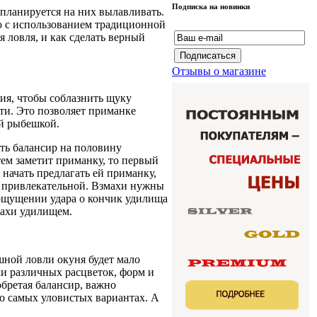
Подписка на новинки
 планируется на них вылавливать.
ю с использованием традиционной
 ловля, и как сделать верный
Отзывы о магазине
ия, чтобы соблазнить щуку
ти. Это позволяет приманке
ой рыбешкой.
ть балансир на половину
тем заметит приманку, то первый
 начать предлагать ей приманку,
е привлекательной. Взмахи нужны
и ощущении удара о кончик удилища
махи удилищем.
шной ловли окуня будет мало
и различных расцветок, форм и
обретая балансир, важно
 о самых уловистых вариантах. А