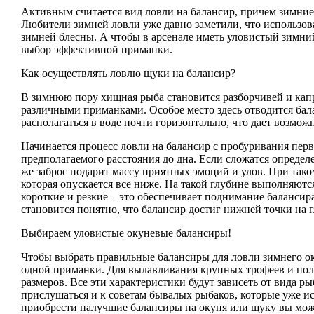
Активным считается вид ловли на балансир, причем зимние
Любители зимней ловли уже давно заметили, что использов
зимней блесны. А чтобы в арсенале иметь уловистый зимний
выбор эффективной приманки.
Как осуществлять ловлю щуки на балансир?
В зимнюю пору хищная рыба становится разборчивей и кап
различными приманками. Особое место здесь отводится бал
располагаться в воде почти горизонтально, что дает возм
Начинается процесс ловли на балансир с пробуривания пер
предполагаемого расстояния до дна. Если сложатся определ
же заброс подарит массу приятных эмоций и улов. При таком
которая опускается все ниже. На такой глубине выполняют
короткие и резкие – это обеспечивает поднимание балансир
становится понятно, что балансир достиг нижней точки на
Выбираем уловистые окуневые балансиры!
Чтобы выбрать правильные балансиры для ловли зимнего ок
одной приманки. Для вылавливания крупных трофеев и полу
размеров. Все эти характеристики будут зависеть от вида р
прислушаться и к советам бывалых рыбаков, которые уже и
приобрести налучшие балансиры на окуня или щуку вы мож