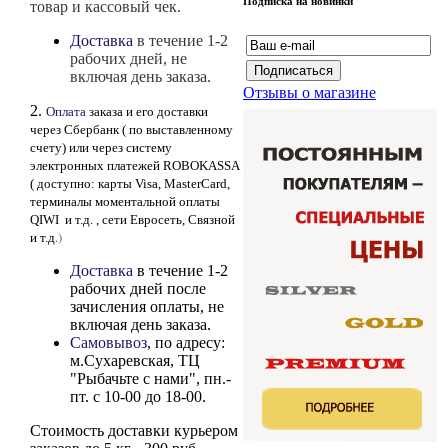
Подписка на новинки
товар и кассовый чек.
Доставка
в течение 1-2
рабочих дней, не
включая день заказа.
Отзывы о магазине
2.
Оплата
заказа и его доставки
через Сбербанк
( по выставленному
счету)
или через систему
электронных платежей ROBOKASSA
( доступно: карты Visa, MasterCard,
терминалы моментальной оплаты
QIWI и т.д. , сети Евросеть, Связной
.)
и т.д
Доставка
в течение 1-2
рабочих дней после
зачисления оплаты, не
включая день заказа.
Самовывоз
, по адресу:
м.Сухаревская, ТЦ
"Рыбачьте с нами", пн.-
пт. с 10-00 до 18-00.
Стоимость доставки курьером