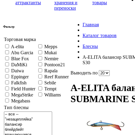
аттрактанты
хранения и
товары
переноски
Главная
Фильтр
Каталог товаров
Торговая марка
Блесны
A-elita
Mepps
Abu Garcia
Mukai
A-ELITA балансир SU
Blue Fox
Nemire
S30
DaMiKi
Pontoon21
Daiwa
Rapala
Выводить по
Eppinger
Reef Runner
Falkfish
Sebile
A-ELITA бала
Field Hunter
Tempt
MegaStrike
Williams
SUBMARINE S
Megabass
Тип блесны