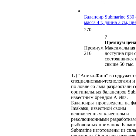
Балансир Submarine S30 (
масса 4 г, длина 3 см, ц
270
?
Премиум цена
Премиум
Максимальная 
216
доступна при 
состоявшихся 
свыше 50 тыс.
ТД "Апико-Фиш" в содружеств
специалистами-технологами и
по ловле со льда разработали 
оригинальных балансиров Sub
известным брендом A-elita.
Балансиры произведены на ф
Imakatsu, известной своим
великолепным качеством и
революционными разработкам
рыболовных приманок. Балан
Submarine изготовлены из спл
плотности. Они вдвое тяжеле