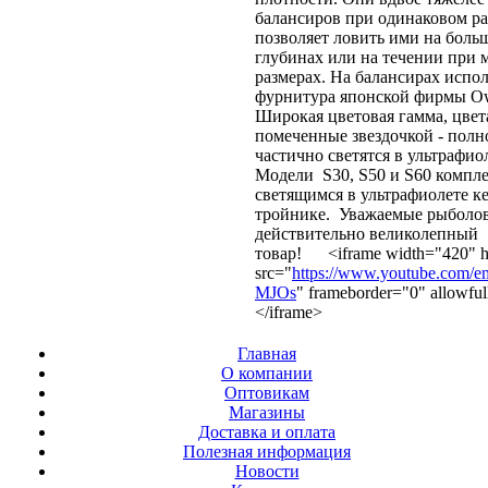
балансиров при одинаковом ра
позволяет ловить ими на боль
глубинах или на течении при
размерах. На балансирах испо
фурнитура японской фирмы Ow
Широкая цветовая гамма, цвет
помеченные звездочкой - полн
частично светятся в ультрафио
Модели S30, S50 и S60 компл
светящимся в ультрафиолете к
тройнике. Уважаемые рыболов
действительно великолепный
товар! <iframe width="420" h
src="
https://www.youtube.com/e
MJOs
" frameborder="0" allowful
</iframe>
Главная
О компании
Оптовикам
Магазины
Доставка и оплата
Полезная информация
Новости