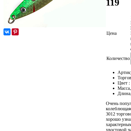
119
Цена
Количество
Артик
Торгов
Цвет :
Масса,
Длина
Очень попу
колеблющаяс
3012 торгово
хорошо узна
характерны
хвостовой ч