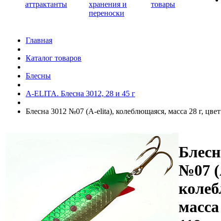
аттрактанты
хранения и
товары
переноски
Главная
Каталог товаров
Блесны
A-ELITA. Блесна 3012, 28 и 45 г
Блесна 3012 №07 (А-elita), колеблющаяся, масса 28 г, цвет
Блесн
№07 (А
колеб
масса 