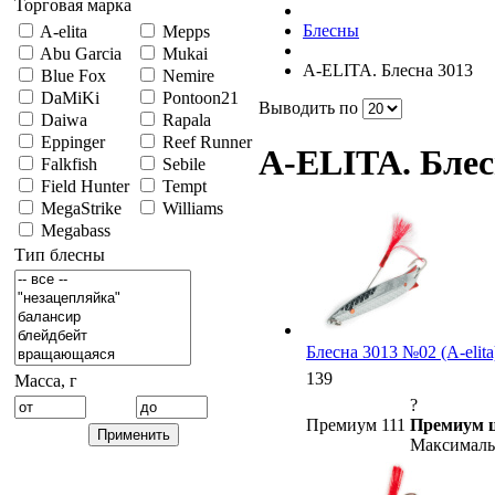
Торговая марка
Блесны
A-elita
Mepps
Abu Garcia
Mukai
A-ELITA. Блесна 3013
Blue Fox
Nemire
DaMiKi
Pontoon21
Выводить по
Daiwa
Rapala
Eppinger
Reef Runner
A-ELITA. Блес
Falkfish
Sebile
Field Hunter
Tempt
MegaStrike
Williams
Megabass
Тип блесны
Блесна 3013 №02 (A-elita
139
Масса, г
?
Премиум 111
Премиум ц
Максимальн