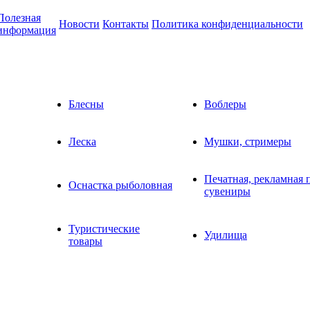
Полезная
Новости
Контакты
Политика конфиденциальности
информация
Блесны
Воблеры
Леска
Мушки, стримеры
Печатная, рекламная 
Оснастка рыболовная
сувениры
Туристические
Удилища
товары