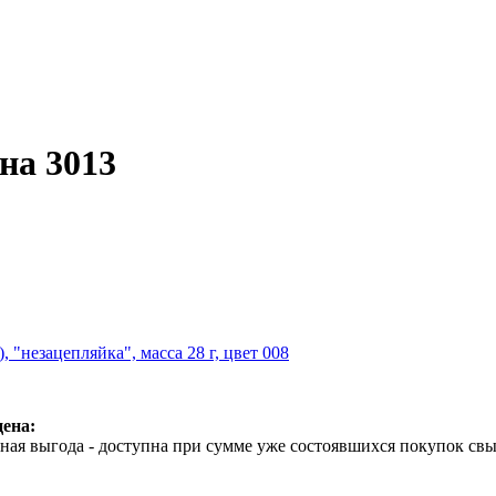
на 3013
), "незацепляйка", масса 28 г, цвет 008
ена:
ая выгода - доступна при сумме уже состоявшихся покупок свы