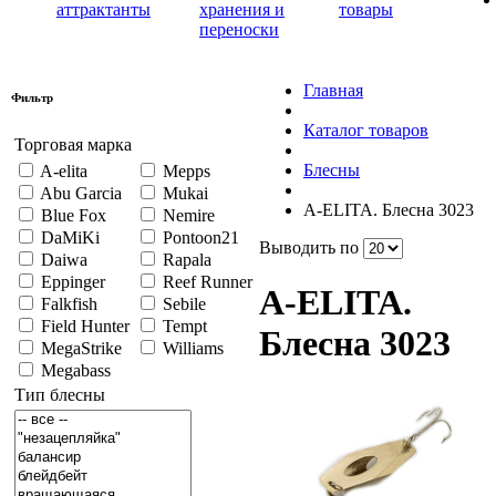
аттрактанты
хранения и
товары
переноски
Главная
Фильтр
Каталог товаров
Торговая марка
Блесны
A-elita
Mepps
Abu Garcia
Mukai
A-ELITA. Блесна 3023
Blue Fox
Nemire
DaMiKi
Pontoon21
Выводить по
Daiwa
Rapala
Eppinger
Reef Runner
A-ELITA.
Falkfish
Sebile
Field Hunter
Tempt
Блесна 3023
MegaStrike
Williams
Megabass
Тип блесны